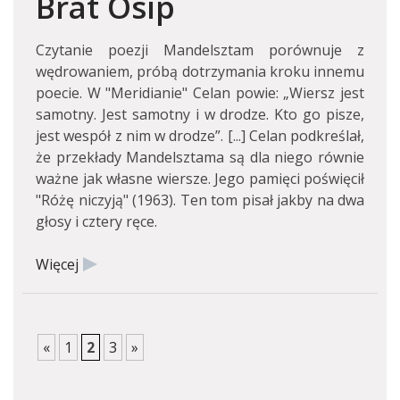
Brat Osip
Czytanie poezji Mandelsztam porównuje z
wędrowaniem, próbą dotrzymania kroku innemu
poecie. W "Meridianie" Celan powie: „Wiersz jest
samotny. Jest samotny i w drodze. Kto go pisze,
jest wespół z nim w drodze”. [...] Celan podkreślał,
że przekłady Mandelsztama są dla niego równie
ważne jak własne wiersze. Jego pamięci poświęcił
"Różę niczyją" (1963). Ten tom pisał jakby na dwa
głosy i cztery ręce.
Więcej
«
1
2
3
»