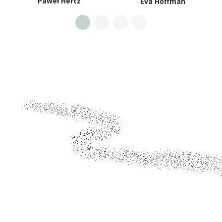
Paweł Hertz
Eva Hoffman