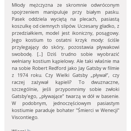
Młody mężczyzna ze skromnie odwróconym
spojrzeniem manipuluje przy białym pasku.
Pasek oddziela wyciętą na plecach, pasiastą
koszulkę od ciemnych slipów. Uczesany gładko, z
przedziałkiem, model jest ikoniczny, posągowy.
Jego kostium to ostatni krzyk mody: ściśle
przylegający do skóry, pozostawia pływakowi
swobodę. [...] Dziś trudno sobie wyobrazić
wełniany kostium kąpielowy. Ale taki właśnie ma
na sobie Robert Redford jako Jay Gatsby w filmie
z 1974 roku. Czy Wielki Gatsby „pływał”, czy
raczej zażywał kąpieli? To dwuznaczne,
szczególnie, jeśli przypomnimy sobie zwłoki
Gatsby’ego, „pływające” twarzą w dół w basenie.
W podobnym, jednoczęściowym pasiastym
kostiumie paraduje bohater "Śmierci w Wenecji"
Viscontiego.