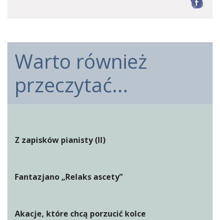
F
Warto również
przeczytać...
Z zapisków pianisty (II)
Fantazjano „Relaks ascety”
Akacje, które chcą porzucić kolce