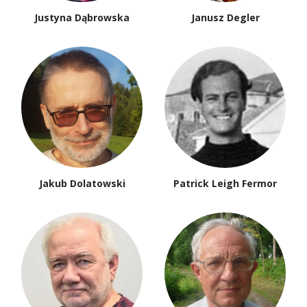
Justyna Dąbrowska
Janusz Degler
Jakub Dolatowski
Patrick Leigh Fermor