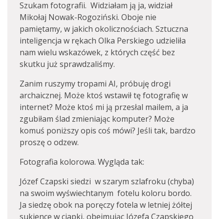
Szukam fotografii. Widziałam ją ja, widział
Mikołaj Nowak-Rogoziński. Oboje nie
pamiętamy, w jakich okolicznościach. Sztuczna
inteligencja w rękach Olka Perskiego udzieliła
nam wielu wskazówek, z których część bez
skutku już sprawdzaliśmy.
Zanim ruszymy tropami AI, próbuję drogi
archaicznej. Może ktoś wstawił tę fotografię w
internet? Może ktoś mi ją przesłal mailem, a ja
zgubiłam ślad zmieniając komputer? Może
komuś poniższy opis coś mówi? Jeśli tak, bardzo
proszę o odzew.
Fotografia kolorowa. Wygląda tak:
Józef Czapski siedzi w szarym szlafroku (chyba)
na swoim wyświechtanym fotelu koloru bordo.
Ja siedzę obok na poręczy fotela w letniej żółtej
sukience w ciapki, obejmując Józefa Czapskiego