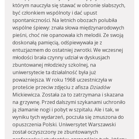
którym nauczyła się stawać w obronie słabszych,
być członkiem wspólnoty i dać upust
spontaniczności. Na letnich obozach polubiła
wspólne śpiewy: znała słowa międzynarodowych
pieśni, choć nie opanowała ich melodii. Ze swoją
doskonałą pamięcią, odśpiewywała je z
entuzjazmem do ostatniej zwrotki. We wczesnej
młodości brała czynny udział w dyskusjach
zbuntowanej młodzieży szkolnej, na
uniwersytecie ta działalność była już
poważniejsza. W roku 1968 uczestniczyła w
proteście przeciw zdjęciu z afisza
Dziadów
Mickiewicza. Została za to zatrzymana i skazana
na grzywnę. Przed dalszymi szykanami uchroniło
ją złamanie nogi i pobyt w szpitalu. Ale i tak, w
wyniku tych wydarzeń, poczuła się zmuszona do
opuszczenia Polski. Uniwersytet Warszawski
został oczyszczony ze zbuntowanych