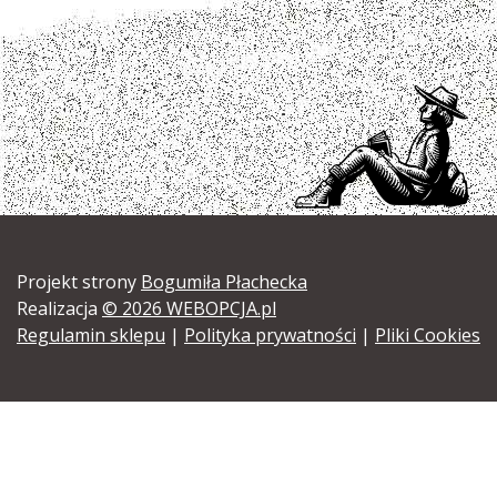
Projekt strony
Bogumiła Płachecka
Realizacja
© 2026 WEBOPCJA.pl
Regulamin sklepu
|
Polityka prywatności
|
Pliki Cookies