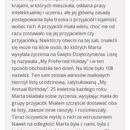
krajami, w których mieszkała, oddana pracy
intelektualnej i uczeniu, ale jej główną zasadą
postępowania była troska o przyjaciół i lojalność
wobec nich. A przyjaciół miała wielu, choć nie od
razu zostawało się jej przyjacielem czy
przyjaciółką. Niektórzy obecni na tej sali, znaleźli
się może na liście osób, do których Marta
wysyłała życzenia na Święto Dziękczynienia. Listę
tę nazywała „My Preferred Holiday” i w ten
sposób obchodziła ten dzień. Na liście było 108
nazwisk. Ten sam zestaw adresów mailowych
tworzył listę urodzinową, zatytułowaną „My
Annual Birthday”. 25 kwietnia każdego roku
Marta składała sobie życzenia, wysyłając maila do
grupy przyjaciół. Miałam szczęście dostawać oba
te listy, zawsze mnie cieszyły. I rozśmieszały.
Teraz oczywiście myślę o nich ze wzruszeniem.
Nawet na odległość Marta była z nami, była z