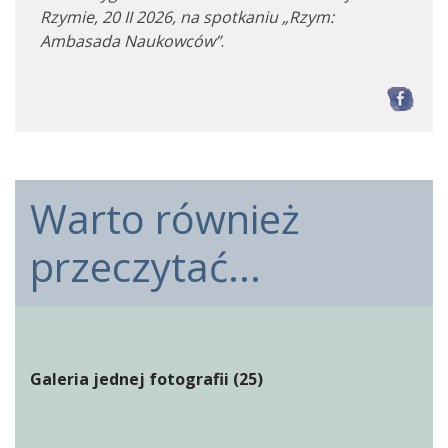
Rzymie, 20 II 2026, na spotkaniu „Rzym:
Ambasada Naukowców”
.
F
Warto również
przeczytać...
Galeria jednej fotografii (25)