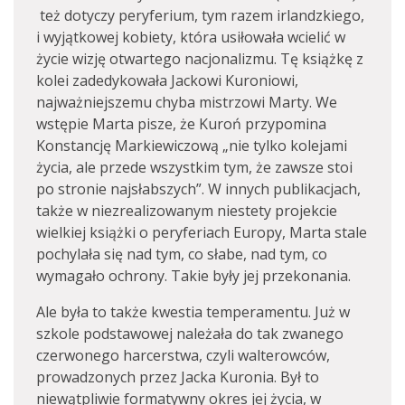
też dotyczy peryferium, tym razem irlandzkiego,
i wyjątkowej kobiety, która usiłowała wcielić w
życie wizję otwartego nacjonalizmu. Tę książkę z
kolei zadedykowała Jackowi Kuroniowi,
najważniejszemu chyba mistrzowi Marty. We
wstępie Marta pisze, że Kuroń przypomina
Konstancję Markiewiczową „nie tylko kolejami
życia, ale przede wszystkim tym, że zawsze stoi
po stronie najsłabszych”. W innych publikacjach,
także w niezrealizowanym niestety projekcie
wielkiej książki o peryferiach Europy, Marta stale
pochylała się nad tym, co słabe, nad tym, co
wymagało ochrony. Takie były jej przekonania.
Ale była to także kwestia temperamentu. Już w
szkole podstawowej należała do tak zwanego
czerwonego harcerstwa, czyli walterowców,
prowadzonych przez Jacka Kuronia. Był to
niewątpliwie formatywny okres jej życia, w