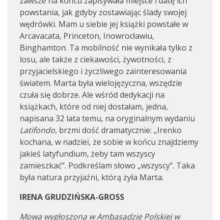
zawsze na końcu zapisywała miejsce i datę ich
powstania, jak gdyby zostawiając ślady swojej
wędrówki. Mam u siebie jej książki powstałe w
Arcavacata, Princeton, Inowrocławiu,
Binghamton. Ta mobilność nie wynikała tylko z
losu, ale także z ciekawości, żywotności, z
przyjacielskiego i życzliwego zainteresowania
światem. Marta była wielojęzyczna, wszędzie
czuła się dobrze. Ale wśród dedykacji na
książkach, które od niej dostałam, jedna,
napisana 32 lata temu, na oryginalnym wydaniu
Latifondo
, brzmi dość dramatycznie: „Irenko
kochana, w nadziei, że sobie w końcu znajdziemy
jakieś latyfundium, żeby tam wszyscy
zamieszkać”. Podkreślam słowo „wszyscy”. Taka
była natura przyjaźni, którą żyła Marta.
IRENA GRUDZIŃSKA-GROSS
Mowa wygłoszona w Ambasadzie Polskiej w