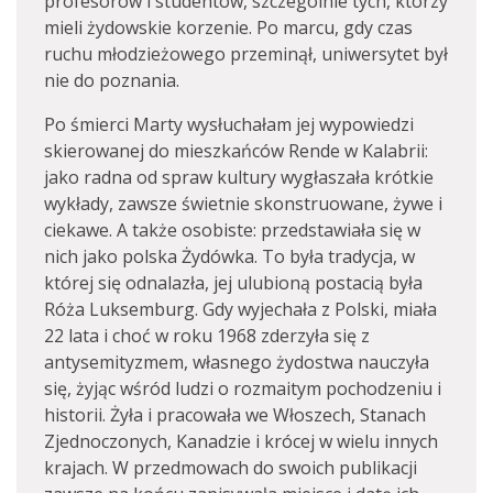
profesorów i studentów, szczególnie tych, którzy
mieli żydowskie korzenie. Po marcu, gdy czas
ruchu młodzieżowego przeminął, uniwersytet był
nie do poznania.
Po śmierci Marty wysłuchałam jej wypowiedzi
skierowanej do mieszkańców Rende w Kalabrii:
jako radna od spraw kultury wygłaszała krótkie
wykłady, zawsze świetnie skonstruowane, żywe i
ciekawe. A także osobiste: przedstawiała się w
nich jako polska Żydówka. To była tradycja, w
której się odnalazła, jej ulubioną postacią była
Róża Luksemburg. Gdy wyjechała z Polski, miała
22 lata i choć w roku 1968 zderzyła się z
antysemityzmem, własnego żydostwa nauczyła
się, żyjąc wśród ludzi o rozmaitym pochodzeniu i
historii. Żyła i pracowała we Włoszech, Stanach
Zjednoczonych, Kanadzie i krócej w wielu innych
krajach. W przedmowach do swoich publikacji