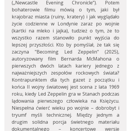
(„Newcastle Evening Chronicle”). Potem
bohaterowie filmu mówią o tym, jaki był
krajobraz miasta (ruiny, kratery) i jak wyglądało
życie codzienne w Londynie zaraz po wojnie
(kartki na mleko i jajka), tudzież o tym, że to
wszystko razem stanowiło punkt wyjścia do
lepszej przyszłości. Kto by pomyślał, że tak się
zaczyna "Becoming Led Zeppelin" (2025),
autoryzowany film Bernarda McMahona o
pierwszych dwóch latach kariery jednego z
najważniejszych zespołów rockowych świata?
Kontrapunktem dla tych gazet z początku i
końca II wojny światowej jest scena z lata 1969
roku, kiedy Led Zeppelin gra w Stanach podczas
lądowania pierwszego człowieka na Księżycu.
Niespełna ćwierć wieku po wojnie – dobrobyt i
tryumf myśli technicznej. Między jednym a
drugim solidna porcja świetnego materiału
dokumentalnego – koncertowe wersje