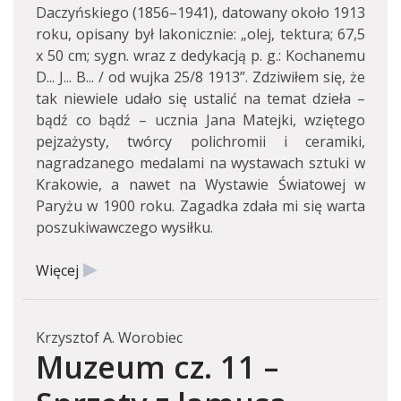
Daczyńskiego (1856–1941), datowany około 1913
roku, opisany był lakonicznie: „olej, tektura; 67,5
x 50 cm; sygn. wraz z dedykacją p. g.: Kochanemu
D... J... B... / od wujka 25/8 1913”. Zdziwiłem się, że
tak niewiele udało się ustalić na temat dzieła –
bądź co bądź – ucznia Jana Matejki, wziętego
pejzażysty, twórcy polichromii i ceramiki,
nagradzanego medalami na wystawach sztuki w
Krakowie, a nawet na Wystawie Światowej w
Paryżu w 1900 roku. Zagadka zdała mi się warta
poszukiwawczego wysiłku.
Więcej
Krzysztof A. Worobiec
Muzeum cz. 11 –