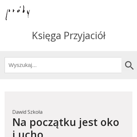
Księga Przyjaciół
Search
Search Butto
for:
Dawid Szkoła
Na początku jest oko
i ucho