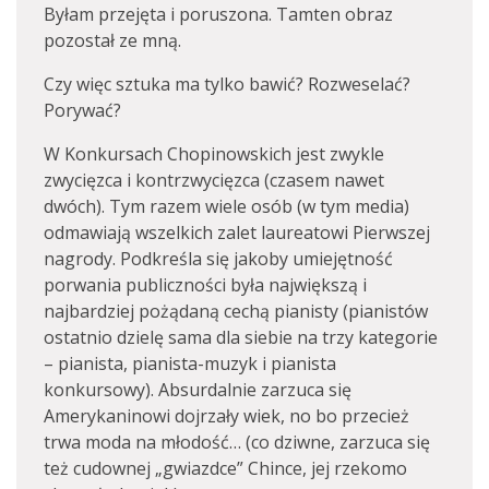
Byłam przejęta i poruszona. Tamten obraz
pozostał ze mną.
Czy więc sztuka ma tylko bawić? Rozweselać?
Porywać?
W Konkursach Chopinowskich jest zwykle
zwycięzca i kontrzwycięzca (czasem nawet
dwóch). Tym razem wiele osób (w tym media)
odmawiają wszelkich zalet laureatowi Pierwszej
nagrody. Podkreśla się jakoby umiejętność
porwania publiczności była największą i
najbardziej pożądaną cechą pianisty (pianistów
ostatnio dzielę sama dla siebie na trzy kategorie
– pianista, pianista-muzyk i pianista
konkursowy). Absurdalnie zarzuca się
Amerykaninowi dojrzały wiek, no bo przecież
trwa moda na młodość… (co dziwne, zarzuca się
też cudownej „gwiazdce” Chince, jej rzekomo