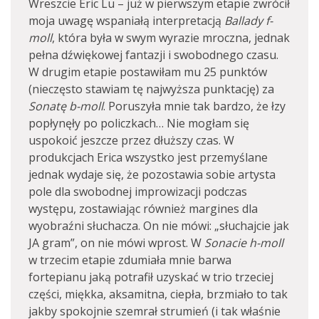
Wreszcie Eric Lu – już w pierwszym etapie zwrócił
moja uwagę wspaniałą interpretacją
Ballady f-
moll
, która była w swym wyrazie mroczna, jednak
pełna dźwiękowej fantazji i swobodnego czasu.
W drugim etapie postawiłam mu 25 punktów
(nieczęsto stawiam tę najwyższa punktację) za
Sonatę
b-moll
. Poruszyła mnie tak bardzo, że łzy
popłynęły po policzkach… Nie mogłam się
uspokoić jeszcze przez dłuższy czas. W
produkcjach Erica wszystko jest przemyślane
jednak wydaje się, że pozostawia sobie artysta
pole dla swobodnej improwizacji podczas
występu, zostawiając również margines dla
wyobraźni słuchacza. On nie mówi: „słuchajcie jak
JA gram”, on nie mówi wprost. W
Sonacie h-moll
w trzecim etapie zdumiała mnie barwa
fortepianu jaką potrafił uzyskać w trio trzeciej
części, miękka, aksamitna, ciepła, brzmiało to tak
jakby spokojnie szemrał strumień (i tak właśnie