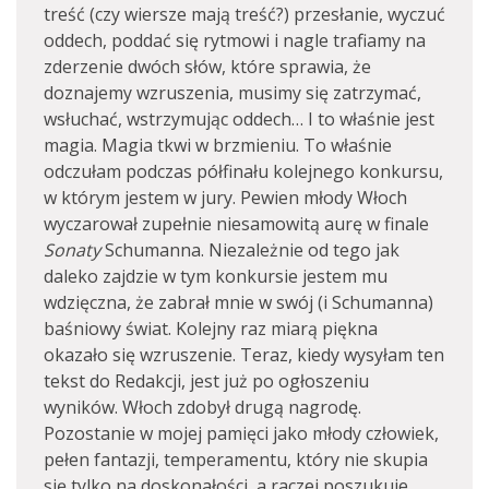
treść (czy wiersze mają treść?) przesłanie, wyczuć
oddech, poddać się rytmowi i nagle trafiamy na
zderzenie dwóch słów, które sprawia, że
doznajemy wzruszenia, musimy się zatrzymać,
wsłuchać, wstrzymując oddech… I to właśnie jest
magia. Magia tkwi w brzmieniu. To właśnie
odczułam podczas półfinału kolejnego konkursu,
w którym jestem w jury. Pewien młody Włoch
wyczarował zupełnie niesamowitą aurę w finale
Sonaty
Schumanna. Niezależnie od tego jak
daleko zajdzie w tym konkursie jestem mu
wdzięczna, że zabrał mnie w swój (i Schumanna)
baśniowy świat. Kolejny raz miarą piękna
okazało się wzruszenie. Teraz, kiedy wysyłam ten
tekst do Redakcji, jest już po ogłoszeniu
wyników. Włoch zdobył drugą nagrodę.
Pozostanie w mojej pamięci jako młody człowiek,
pełen fantazji, temperamentu, który nie skupia
się tylko na doskonałości, a raczej poszukuje