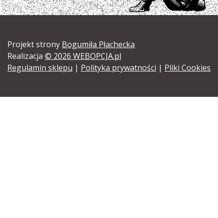
Projekt strony
Bogumiła Płachecka
Realizacja
© 2026 WEBOPCJA.pl
Regulamin sklepu
|
Polityka prywatności
|
Pliki Cookies