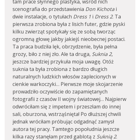
tam prace słynnego plastyka, wśród nich
scenografia do przedstawienia
Don Kichota
i
dwie instalacje, o tytułach
Dress 1
i
Dress 2
. Ta
pierwsza zrobiona była z lisich futer, gdzie pyski
kilku zwierząt spotykały się ze sobą tworząc
ogromną głowę jakby jakiejś nieobecnej postaci.
Ta praca budziła lęk, obrzydzenie, była pełna
grozy, biło z niej zło. Ale ta druga,
Suknia 2
,
jeszcze bardziej przykuła moja uwagę. Otóż
suknia ta była zrobiona z bardzo długich
naturalnych ludzkich włosów zaplecionych w
cienkie warkoczyki… Pierwsze moje skojarzenie
prowadziło oczywiście do zapamiętanych
fotografii z czasów II wojny światowej… Najpierw
odwróciłam się z impetem i przeszłam do innej
sali, oburzona, wstrząśnięta! Po dłuższej chwili
jednak wróciłam próbując odgadnąć zamysł
autora tej pracy. Tamtego popołudnia jeszcze
kilka razy stanęłam przed gablotą z
Suknią 2
.