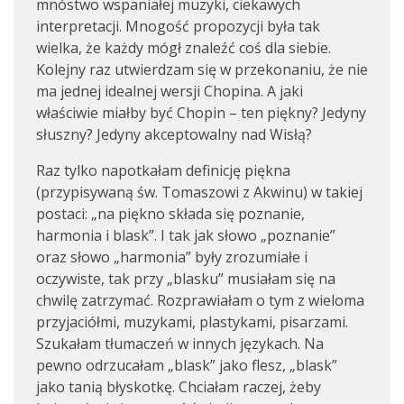
mnóstwo wspaniałej muzyki, ciekawych
interpretacji. Mnogość propozycji była tak
wielka, że każdy mógł znaleźć coś dla siebie.
Kolejny raz utwierdzam się w przekonaniu, że nie
ma jednej idealnej wersji Chopina. A jaki
właściwie miałby być Chopin – ten piękny? Jedyny
słuszny? Jedyny akceptowalny nad Wisłą?
Raz tylko napotkałam definicję piękna
(przypisywaną św. Tomaszowi z Akwinu) w takiej
postaci: „na piękno składa się poznanie,
harmonia i blask”. I tak jak słowo „poznanie”
oraz słowo „harmonia” były zrozumiałe i
oczywiste, tak przy „blasku” musiałam się na
chwilę zatrzymać. Rozprawiałam o tym z wieloma
przyjaciółmi, muzykami, plastykami, pisarzami.
Szukałam tłumaczeń w innych językach. Na
pewno odrzucałam „blask” jako flesz, „blask”
jako tanią błyskotkę. Chciałam raczej, żeby