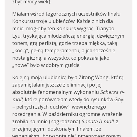
zbyt młody wiek).
Miałam wśród tegorocznych uczestników finału
Konkursu troje ulubieńców. Każde z nich dla
mnie, mogłoby ten Konkurs wygrać.
Tianyao
Lyu, tryskająca młodzieńczą energią, dźwięcznym
tonem, grą perlistą, gdzie trzeba miękką, taką
„kocią”, pełną temperamentu, a jednocześnie
nostalgiczną, a wszystko, co pokazała jako
„nowe” było w dobrym guście.
Kolejną moją ulubienicą była Zitong Wang, którą
zapamiętałam jeszcze z eliminacji po jej
absolutnie fenomenalnym wykonaniu
Scherza
h-
moll
, które porównałam wtedy do rysunków Goyi
– pełnych „złych duchów”, wewnętrznego
rozedrgania. W październiku ogromne wrażenie
zrobiła na mnie (nagrodzona)
Sonata b-moll
, z
przejmującym i doskonałym finałem, ze
wspaniałym „horyzontalnie” przeprowadzonym