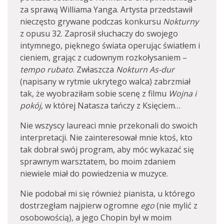
za sprawą Williama Yanga. Artysta przedstawił
nieczęsto grywane podczas konkursu
Nokturny
z opusu 32. Zaprosił słuchaczy do swojego
intymnego, pięknego świata operując światłem i
cieniem, grając z cudownym rozkołysaniem –
tempo rubato
. Zwłaszcza
Nokturn
As-dur
(napisany w rytmie ukrytego walca) zabrzmiał
tak, że wyobraziłam sobie scenę z filmu
Wojna i
pokój
, w której Natasza tańczy z Księciem…
Nie wszyscy laureaci mnie przekonali do swoich
interpretacji. Nie zainteresował mnie ktoś, kto
tak dobrał swój program, aby móc wykazać się
sprawnym warsztatem, bo moim zdaniem
niewiele miał do powiedzenia w muzyce.
Nie podobał mi się również pianista, u którego
dostrzegłam najpierw ogromne
ego
(nie mylić z
osobowością), a jego Chopin był w moim