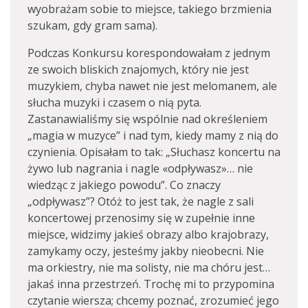
wyobrażam sobie to miejsce, takiego brzmienia
szukam, gdy gram sama).
Podczas Konkursu korespondowałam z jednym
ze swoich bliskich znajomych, który nie jest
muzykiem, chyba nawet nie jest melomanem, ale
słucha muzyki i czasem o nią pyta.
Zastanawialiśmy się wspólnie nad określeniem
„magia w muzyce” i nad tym, kiedy mamy z nią do
czynienia. Opisałam to tak: „Słuchasz koncertu na
żywo lub nagrania i nagle «odpływasz»… nie
wiedząc z jakiego powodu”. Co znaczy
„odpływasz”? Otóż to jest tak, że nagle z sali
koncertowej przenosimy się w zupełnie inne
miejsce, widzimy jakieś obrazy albo krajobrazy,
zamykamy oczy, jesteśmy jakby nieobecni. Nie
ma orkiestry, nie ma solisty, nie ma chóru jest…
jakaś inna przestrzeń. Trochę mi to przypomina
czytanie wiersza; chcemy poznać, zrozumieć jego