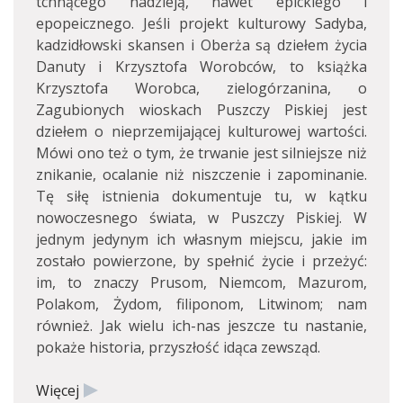
tchnącego nadzieją, nawet epickiego i
epopeicznego. Jeśli projekt kulturowy Sadyba,
kadzidłowski skansen i Oberża są dziełem życia
Danuty i Krzysztofa Worobców, to książka
Krzysztofa Worobca, zielogórzanina, o
Zagubionych wioskach Puszczy Piskiej jest
dziełem o nieprzemijającej kulturowej wartości.
Mówi ono też o tym, że trwanie jest silniejsze niż
znikanie, ocalanie niż niszczenie i zapominanie.
Tę siłę istnienia dokumentuje tu, w kątku
nowoczesnego świata, w Puszczy Piskiej. W
jednym jedynym ich własnym miejscu, jakie im
zostało powierzone, by spełnić życie i przeżyć:
im, to znaczy Prusom, Niemcom, Mazurom,
Polakom, Żydom, filiponom, Litwinom; nam
również. Jak wielu ich-nas jeszcze tu nastanie,
pokaże historia, przyszłość idąca zewsząd.
Więcej