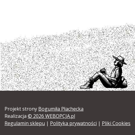
Projekt strony
Bogumiła Płachecka
Realizacja
© 2026 WEBOPCJA.pl
Regulamin sklepu
|
Polityka prywatności
|
Pliki Cookies