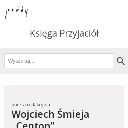
Księga Przyjaciół
Search
Search Butto
for:
poczta redakcyjna
Wojciech Śmieja
„Centon”