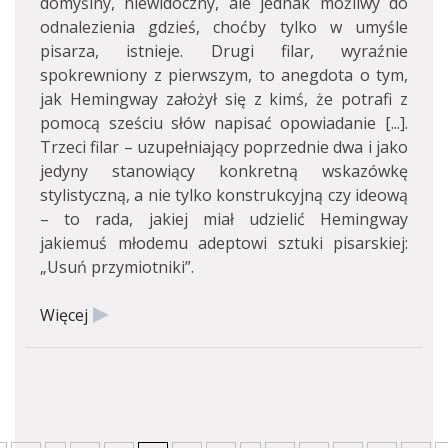
domyślny, niewidoczny, ale jednak możliwy do
odnalezienia gdzieś, choćby tylko w umyśle
pisarza, istnieje. Drugi filar, wyraźnie
spokrewniony z pierwszym, to anegdota o tym,
jak Hemingway założył się z kimś, że potrafi z
pomocą sześciu słów napisać opowiadanie [...].
Trzeci filar – uzupełniający poprzednie dwa i jako
jedyny stanowiący konkretną wskazówkę
stylistyczną, a nie tylko konstrukcyjną czy ideową
– to rada, jakiej miał udzielić Hemingway
jakiemuś młodemu adeptowi sztuki pisarskiej:
„Usuń przymiotniki”.
Więcej