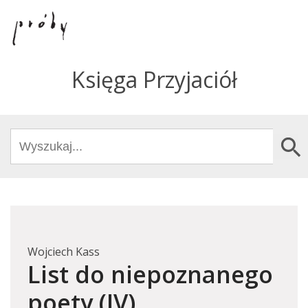
Księga Przyjaciół
Search
Search Butto
for:
Wojciech Kass
List do niepoznanego
poety (IV)