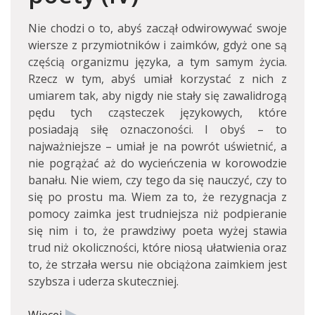
Nie chodzi o to, abyś zaczął odwirowywać swoje
wiersze z przymiotników i zaimków, gdyż one są
częścią organizmu języka, a tym samym życia.
Rzecz w tym, abyś umiał korzystać z nich z
umiarem tak, aby nigdy nie stały się zawalidrogą
pędu tych cząsteczek językowych, które
posiadają siłę oznaczoności. I obyś – to
najważniejsze – umiał je na powrót uświetnić, a
nie pogrążać aż do wycieńczenia w korowodzie
banału. Nie wiem, czy tego da się nauczyć, czy to
się po prostu ma. Wiem za to, że rezygnacja z
pomocy zaimka jest trudniejsza niż podpieranie
się nim i to, że prawdziwy poeta wyżej stawia
trud niż okoliczności, które niosą ułatwienia oraz
to, że strzała wersu nie obciążona zaimkiem jest
szybsza i uderza skuteczniej.