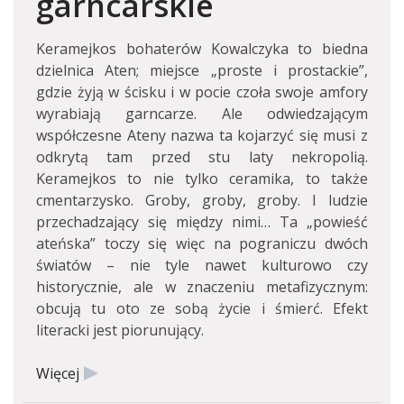
garncarskie
Keramejkos bohaterów Kowalczyka to biedna
dzielnica Aten; miejsce „proste i prostackie”,
gdzie żyją w ścisku i w pocie czoła swoje amfory
wyrabiają garncarze. Ale odwiedzającym
współczesne Ateny nazwa ta kojarzyć się musi z
odkrytą tam przed stu laty nekropolią.
Keramejkos to nie tylko ceramika, to także
cmentarzysko. Groby, groby, groby. I ludzie
przechadzający się między nimi… Ta „powieść
ateńska” toczy się więc na pograniczu dwóch
światów – nie tyle nawet kulturowo czy
historycznie, ale w znaczeniu metafizycznym:
obcują tu oto ze sobą życie i śmierć. Efekt
literacki jest piorunujący.
Więcej