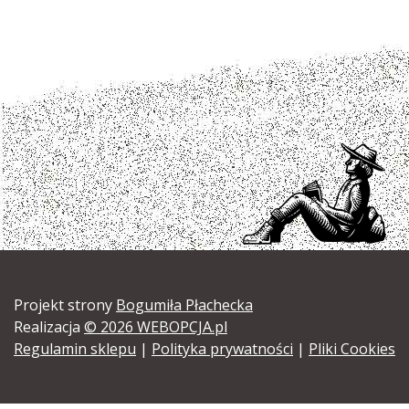
Projekt strony
Bogumiła Płachecka
Realizacja
© 2026 WEBOPCJA.pl
Regulamin sklepu
|
Polityka prywatności
|
Pliki Cookies