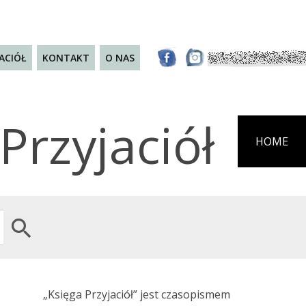
JACIÓŁ
KONTAKT
O NAS
Przyjaciół
HOME
Search Button
„Księga Przyjaciół” jest czasopismem