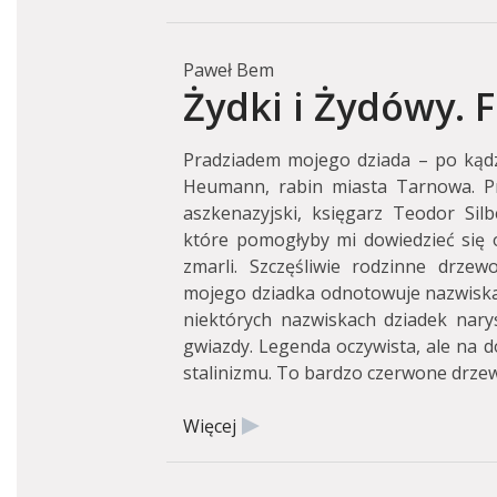
Paweł Bem
Żydki i Żydówy. F
Pradziadem mojego dziada – po kądzie
Heumann, rabin miasta Tarnowa. Pr
aszkenazyjski, księgarz Teodor Sil
które pomogłyby mi dowiedzieć się o 
zmarli. Szczęśliwie rodzinne drze
mojego dziadka odnotowuje nazwiska 
niektórych nazwiskach dziadek nary
gwiazdy. Legenda oczywista, ale na dol
stalinizmu. To bardzo czerwone drze
Więcej