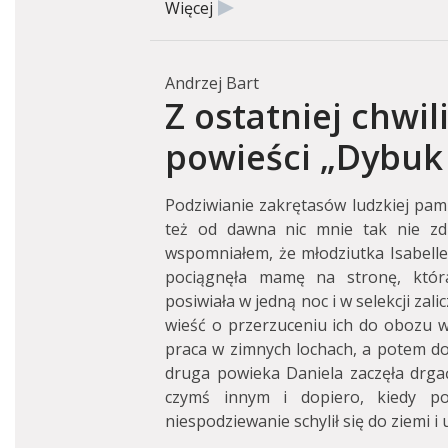
Więcej
Andrzej Bart
Z ostatniej chwil
powieści „Dybuk
Podziwianie zakrętasów ludzkiej pami
też od dawna nic mnie tak nie zdzi
wspomniałem, że młodziutka Isabelle 
pociągnęła mamę na stronę, któr
posiwiała w jedną noc i w selekcji zali
wieść o przerzuceniu ich do obozu w
praca w zimnych lochach, a potem d
druga powieka Daniela zaczęła drgać
czymś innym i dopiero, kiedy poz
niespodziewanie schylił się do ziemi i 