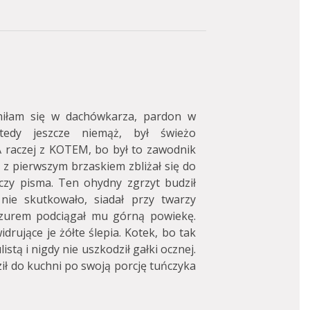
łam się w dachówkarza, pardon w
edy jeszcze niemąż, był świeżo
 raczej z KOTEM, bo był to zawodnik
ęc z pierwszym brzaskiem zbliżał się do
 czy pisma. Ten ohydny zgrzyt budził
nie skutkowało, siadał przy twarzy
pazurem podciągał mu górną powiekę.
rujące je żółte ślepia. Kotek, bo tak
stą i nigdy nie uszkodził gałki ocznej.
ił do kuchni po swoją porcję tuńczyka