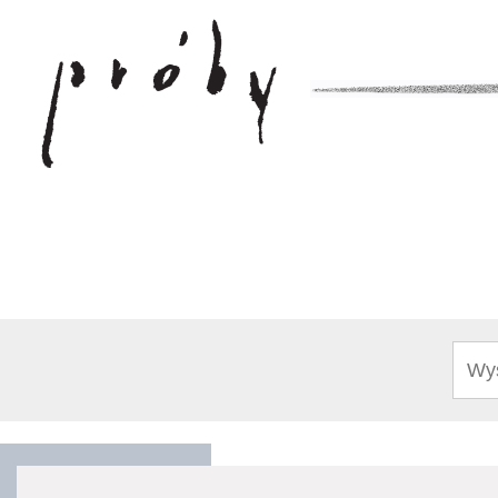
Sear
for: