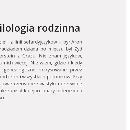
ilologia rodzinna
li, z linii sefardyjczyków – był Aron
adziadem dziada po mieczu był Żyd
berstein z Grazu. Nie znam języków,
nich więcej. Nie wiem, gdzie i kiedy
wo genealogiczne rozrysowane przez
ich żon i wszystkich potomków. Przy
sował czerwone swastyki i czerwone
e zapisał kolejno: ofiary hitleryzmu i
wo.