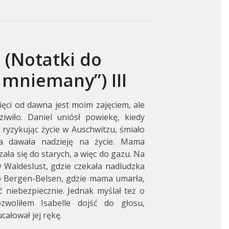
i (Notatki do
 mniemany”) III
ęci od dawna jest moim zajęciem, ale
wiło. Daniel uniósł powiekę, kiedy
ryzykując życie w Auschwitzu, śmiało
a dawała nadzieję na życie. Mama
czała się do starych, a więc do gazu. Na
 Waldeslust, gdzie czekała nadludzka
o Bergen-Belsen, gdzie mama umarła,
 niebezpiecznie. Jednak myślał też o
woliłem Isabelle dojść do głosu,
ucałował jej rękę.