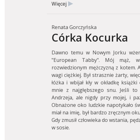
Więcej
Renata Gorczyńska
Córka Kocurka
Dawno temu w Nowym Jorku wżeni
"European Tabby". Mój mąż, wt
rozwiedzionym mężczyzną z kotem. A
wagi ciężkiej. Był strasznie żarty, wi
łóżka i wbijał kły w okładkę książki
mnie z najgłębszego snu. Jeśli to 
Andrzeja, ale nigdy przy mojej, i 
Obnażone oko ludzkie napotykało świd
miał na imię, był bardzo zręcznym okuli
Gdy zmusił człowieka do wstania, pędz
w sosie.