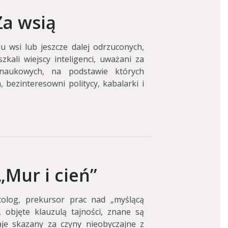
Za wsią
 wsi lub jeszcze dalej odrzuconych,
kali wiejscy inteligenci, uważani za
naukowych, na podstawie których
bezinteresowni politycy, kabalarki i
„Mur i cień”
olog, prekursor prac nad „myślącą
 objęte klauzulą tajności, znane są
e skazany za czyny nieobyczajne z