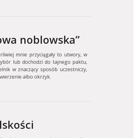
owa noblowska”
rliwiej mnie przyciągały to utwory, w
ybór lub dochodzi do tajnego paktu,
elnik w znaczący sposób uczestniczy,
ierzenie albo okrzyk.
lskości