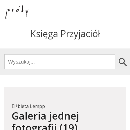
Księga Przyjaciół
Search
Search Butto
for:
Elżbieta Lempp
Galeria jednej
fotografii (19)