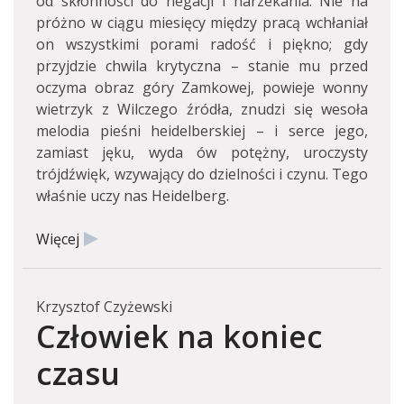
od skłonności do negacji i narzekania. Nie na
próżno w ciągu miesięcy między pracą wchłaniał
on wszystkimi porami radość i piękno; gdy
przyjdzie chwila krytyczna – stanie mu przed
oczyma obraz góry Zamkowej, powieje wonny
wietrzyk z Wilczego źródła, znudzi się wesoła
melodia pieśni heidelberskiej – i serce jego,
zamiast jęku, wyda ów potężny, uroczysty
trójdźwięk, wzywający do dzielności i czynu. Tego
właśnie uczy nas Heidelberg.
Więcej
Krzysztof Czyżewski
Człowiek na koniec
czasu