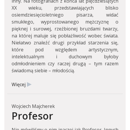
inny. Na fotografiach z końca lat pięćdziesiątych
XX wieku, przedstawiających blisko
osiemdziesięcioletniego pisarza, widać
smukłego, wyprostowanego mężczyznę o
pięknej i surowej, rzeźbionej bruzdami twarzy,
na której maluje się pobłażliwość wobec świata.
Niełatwo znaleźć drugi przykład starzenia się,
które pod względem artystycznym,
intelektualnym i duchowym byłoby
odmłodnieniem czy raczej drugą – tym razem
świadomą siebie – młodością.
Więcej
Wojciech Majcherek
Profesor
Nie mówiliśmy o nim inaczej jak Profesor. Innych