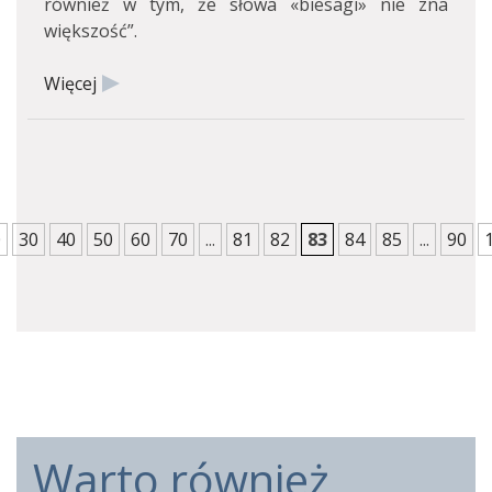
również w tym, że słowa «biesagi» nie zna
większość”.
Więcej
0
30
40
50
60
70
...
81
82
83
84
85
...
90
Warto również