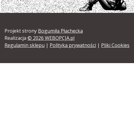
Projekt strony
Bogumiła Płachecka
Realizacja
© 2026 WEBOPCJA.pl
Regulamin sklepu
|
Polityka prywatności
|
Pliki Cookies