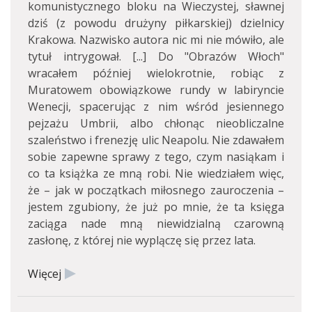
komunistycznego bloku na Wieczystej, sławnej
dziś (z powodu drużyny piłkarskiej) dzielnicy
Krakowa. Nazwisko autora nic mi nie mówiło, ale
tytuł intrygował. [...] Do "Obrazów Włoch"
wracałem później wielokrotnie, robiąc z
Muratowem obowiązkowe rundy w labiryncie
Wenecji, spacerując z nim wśród jesiennego
pejzażu Umbrii, albo chłonąc nieobliczalne
szaleństwo i frenezję ulic Neapolu. Nie zdawałem
sobie zapewne sprawy z tego, czym nasiąkam i
co ta książka ze mną robi. Nie wiedziałem więc,
że – jak w początkach miłosnego zauroczenia –
jestem zgubiony, że już po mnie, że ta księga
zaciąga nade mną niewidzialną czarowną
zasłonę, z której nie wyplączę się przez lata.
Więcej