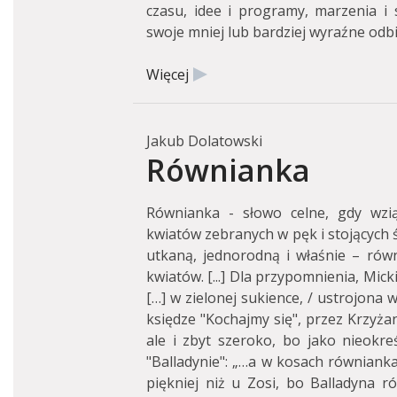
czasu, idee i programy, marzenia i 
swoje mniej lub bardziej wyraźne odbi
Więcej
Jakub Dolatowski
Równianka
Równianka - słowo celne, gdy wzi
kwiatów zebranych w pęk i stojących ś
utkaną, jednorodną i właśnie – rów
kwiatów. [...] Dla przypomnienia, Mick
[…] w zielonej sukience, / ustrojona w
księdze "Kochajmy się", przez Krzyż
ale i zbyt szeroko, bo jako nieokreś
"Balladynie": „…a w kosach równianka 
piękniej niż u Zosi, bo Balladyna ró