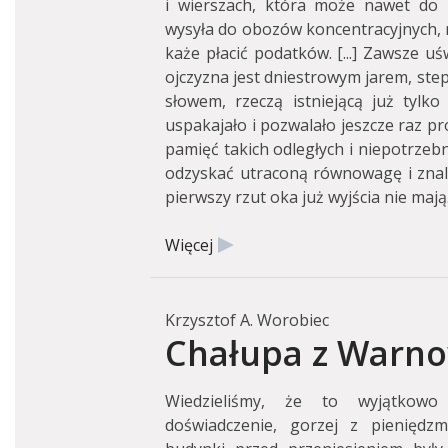
i wierszach, która może nawet do n
wysyła do obozów koncentracyjnych, n
każe płacić podatków. [...] Zawsze uś
ojczyzna jest dniestrowym jarem, st
słowem, rzeczą istniejącą już tylk
uspakajało i pozwalało jeszcze raz 
pamięć takich odległych i niepotrzeb
odzyskać utraconą równowagę i znaleź
pierwszy rzut oka już wyjścia nie mają
Więcej
Krzysztof A. Worobiec
Chałupa z Warnow
Wiedzieliśmy, że to wyjątkowo
doświadczenie, gorzej z pieniędz