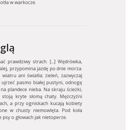
lotła w warkocze.
glą
ć prawdziwy strach. [...] Wędrówka,
alej, przypomina jazdę po dnie morza.
wiatru ani światła; zieleń, zazwyczaj
ę ujrzeć pasmo białej pustyni, odnogę
na plandece nieba. Na skraju ścieżki,
stoją kryte słomą chaty. Mężczyźni
ach, a przy ogniskach kucają kobiety
lone w chusty niemowlęta. Pod koła
 psy o głowach jak nietoperze.