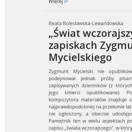
Więcej
Beata Bolesławska-Lewandowska
„Świat wczorajszy
zapiskach Zygm
Mycielskiego
Zygmunt Mycielski nie opublikowa
podejmował jednak próby pisan
zapisywanych dzienników (z któryc
jego śmierci opublikowane). 
kompozytora materiałów znajduje si
najprawdopodobniej na przełomie lat c
nie ogłoszony, a obecnie udostępni
Pamiętnik ten w wielu aspektach p
zapisu „świata wczorajszego”, w któr