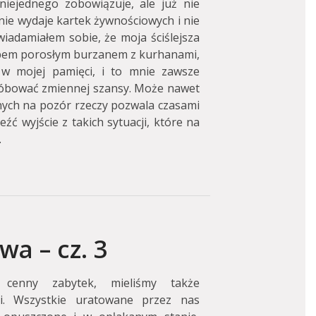
iejednego zobowiązuje, ale już nie
ie wydaje kartek żywnościowych i nie
wiadamiałem sobie, że moja ściślejsza
epem porosłym burzanem z kurhanami,
o w mojej pamięci, i to mnie zawsze
próbować zmiennej szansy. Może nawet
nych na pozór rzeczy pozwala czasami
ć wyjście z takich sytuacji, które na
.
a – cz. 3
 cenny zabytek, mieliśmy także
mi. Wszystkie uratowane przez nas