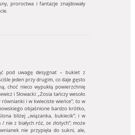
sny, proroctwa i fantazje znajdowały
cie.
ąć pod uwagę desygnat – bukiet z
ciśle jeden przy drugim, co daje gęsto
ną, choć nieco wypukłą powierzchnię
iewicz i Słowacki: „Zosia tańczy wesoło
 równianki i w kwieciste wieńce”; to w
anowskiego objaśnione bardzo krótko,
lona bliżej „wiązanka, bukiecik”; i w
/ nie z białych róż, ze złotych”; może
wnianek nie przypięła do sukni, ale,