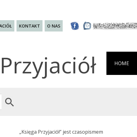
JACIÓŁ
KONTAKT
O NAS
Przyjaciół
HOME
Search Button
„Księga Przyjaciół” jest czasopismem