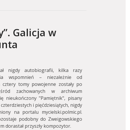
”. Galicja w
unta
ł nigdy autobiografii, kilka razy
ia wspomnień – niezależnie od
h cztery tomy powojenne zostały po
Pośród zachowanych w archiwum
ę nieukończony "Pamiętnik", pisany
zterdziestych i pięćdziesiątych, nigdy
ony na portalu mycielski.polmic.pl.
ozostaje podobny do Zweigowskiego
ym dorastał przyszły kompozytor.