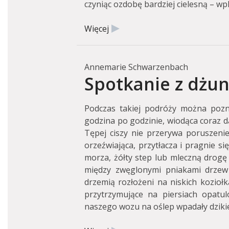
czyniąc ozdobę bardziej cielesną – wp
Więcej
Annemarie Schwarzenbach
Spotkanie z dżun
Podczas takiej podróży można pozna
godzina po godzinie, wiodąca coraz d
Tępej ciszy nie przerywa poruszenie 
orzeźwiająca, przytłacza i pragnie si
morza, żółty step lub mleczną drogę 
między zwęglonymi pniakami drzew 
drzemią rozłożeni na niskich koziołk
przytrzymujące na piersiach opatu
naszego wozu na oślep wpadały dzikie