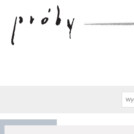
Sear
for: